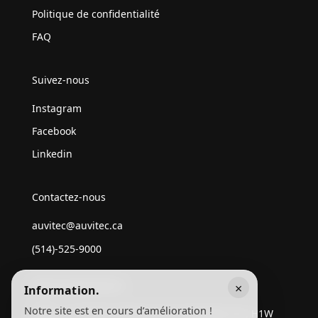
Politique de confidentialité
FAQ
Suivez-nous
Instagram
Facebook
Linkedin
Contactez-nous
auvitec@auvitec.ca
(514)-525-9000
Heures d’ouverture
×
Information.
Notre site est en cours d’amélioration !
3609, rue Sainte-Catherine Est, Montréal, QC, H1W